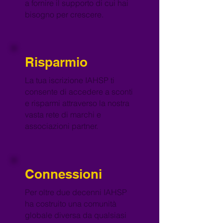
a fornire il supporto di cui hai
bisogno per crescere.
Risparmio
La tua iscrizione IAHSP ti
consente di accedere a sconti
e risparmi attraverso la nostra
vasta rete di marchi e
associazioni partner.
Connessioni
Per oltre due decenni IAHSP
ha costruito una comunità
globale diversa da qualsiasi