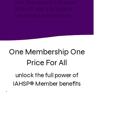
altra. Quando entri a far parte
di IAHSP, entri a far parte di
una famiglia internazionale.
One Membership One
Price For All
unlock the full power of
IAHSP® Member benefits
Inclusion in the “Find A Pro”
Directory
—A trusted source for
clients seeking qualified home
stagers, real estate professionals, and
designers. This visibility helps attract