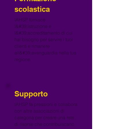
scolastica
IAHSP fornisce
l&#39;istruzione e
l&#39;accreditamento di cui
hai bisogno per servire i tuoi
clienti e rimanere
all&#39;avanguardia nella tua
regione.
Supporto
IAHSP fa pressioni e collabora
con altre associazioni di
categoria per creare una rete
di risorse che contribuiscano