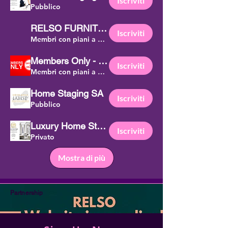
Iscriviti
Pubblico
RELSO FURNITURE- Offers+Deals
Iscriviti
Membri con piani a pagamento
Members Only - Offers + Deals
Iscriviti
Membri con piani a pagamento
Home Staging SA
Iscriviti
Pubblico
Luxury Home Stager (LHS) Course
Iscriviti
Privato
Mostra di più
Partnership