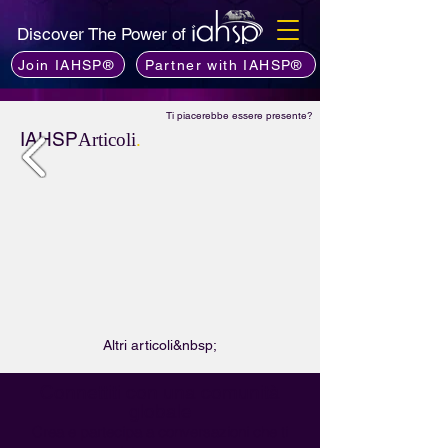
Discover The Power of
Join IAHSP®
Partner with IAHSP®
Ti piacerebbe essere presente?
IAHSP
Articoli
.
Altri articoli&nbsp;
Connettiti con una comunità
globale
Crea e partecipa a conversazioni che ti