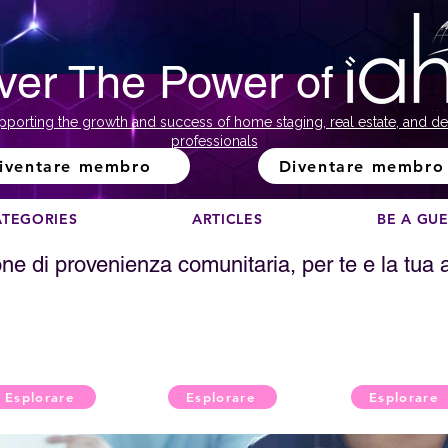
ver The Power of
pporting the growth and success of home staging, real estate, and de
professionals
iventare membro
Diventare membro
ATEGORIES
ARTICLES
BE A GU
one di provenienza comunitaria, per te e la tua
Solo audio
Su richiesta
Di persona
Esplorare
Esplorare
Esplorare