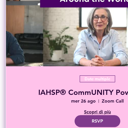
Date multiple
IAHSP® CommUNITY Powe
mer 26 ago
Zoom Call
Scopri di più
RSVP