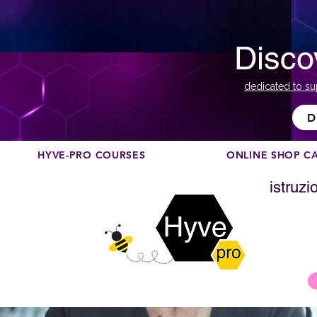
Disco
dedicated to su
D
HYVE-PRO COURSES
ONLINE SHOP C
istruzi