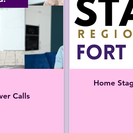
Home Stag
r Calls