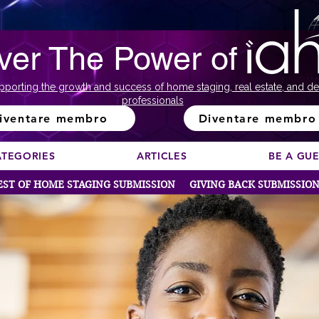
ver The Power of
pporting the growth and success of home staging, real estate, and de
professionals
iventare membro
Diventare membro
ATEGORIES
ARTICLES
BE A GU
EST OF HOME STAGING SUBMISSION
GIVING BACK SUBMISSIO