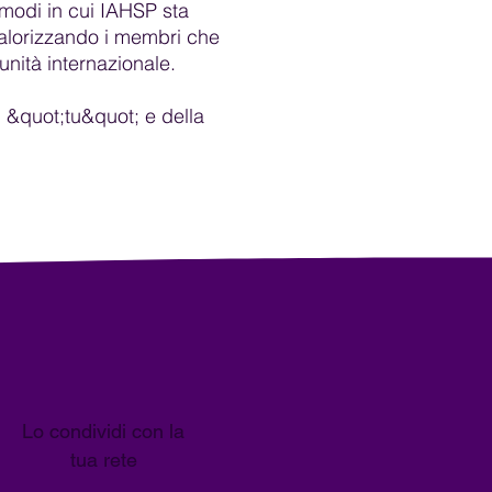
 modi in cui IAHSP sta
alorizzando i membri che
ità internazionale.
i &quot;tu&quot; e della
Lo condividi con la
tua rete