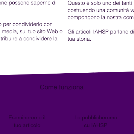
rsone possono saperne di
Questo è solo uno dei tanti
costruendo una comunità v
compongono la nostra comun
olo per condividerlo con
al media, sul tuo sito Web o
Gli articoli IAHSP parlano d
tribuire a condividere la
tua storia.
Come funziona
Esamineremo il
Lo pubblicheremo
tuo articolo
su IAHSP