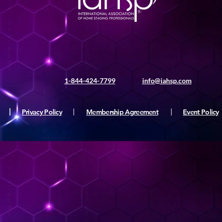
1-844-424-7799
info@iahsp.com
|
Privacy Policy
|
Membership Agreement
|
Event Policy