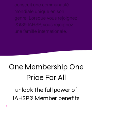
construit une communauté
mondiale unique en son
genre. Lorsque vous rejoignez
l&#39;IAHSP, vous rejoignez
une famille internationale.
One Membership One
Price For All
unlock the full power of
IAHSP® Member benefits
Inclusion in the “Find A Pro”
Directory
—A trusted source for
clients seeking qualified home