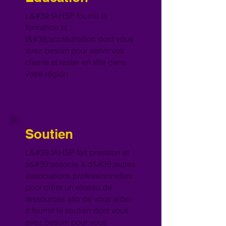
L&#39;IAHSP fournit la
formation et
l&#39;accréditation dont vous
avez besoin pour servir vos
clients et rester en tête dans
votre région.
Soutien
L&#39;IAHSP fait pression et
s&#39;associe à d&#39;autres
associations professionnelles
pour créer un réseau de
ressources afin de vous aider
à fournir le soutien dont vous
avez besoin pour vous