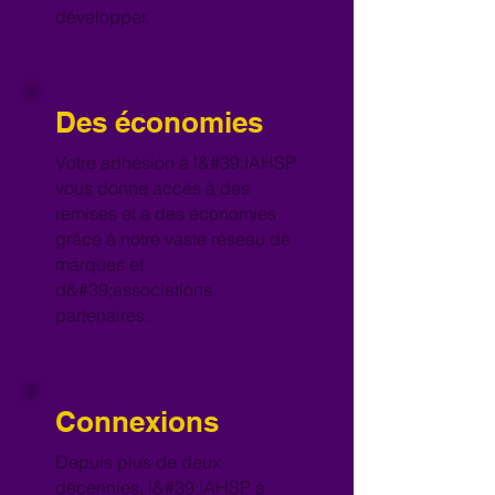
développer.
Des économies
Votre adhésion à l&#39;IAHSP
vous donne accès à des
remises et à des économies
grâce à notre vaste réseau de
marques et
d&#39;associations
partenaires.
Connexions
Depuis plus de deux
décennies, l&#39;IAHSP a