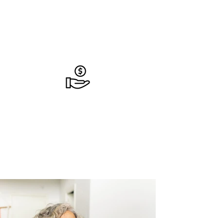
Promouvoir.
Avec votre Hyve prêt, il est temps de créer
un buzz ! Faites la promotion de votre URL
ou laissez-nous vous aider !
Faire du miel.
Soyez payé chaque mois pour les cours
vendus depuis votre Hyve.