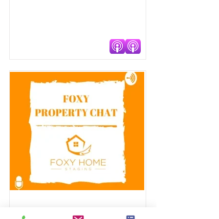
Home Staging Talk Show LIVE Podcast
By:
with Jennie Norris
Foxy Property Chat
By:
Foxy Home Staging