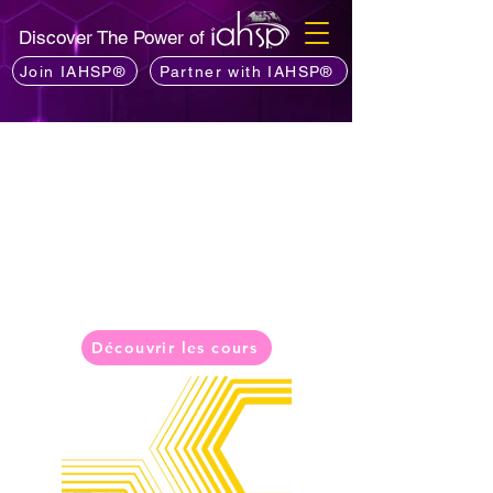
Discover The Power of
Join IAHSP®
Partner with IAHSP®
Apprenez des experts.
Payez les cours que vous
voulez.
Hyve Pro organise des instructeurs en
direct et à la demande et vous les rend
accessibles.
Découvrir les cours