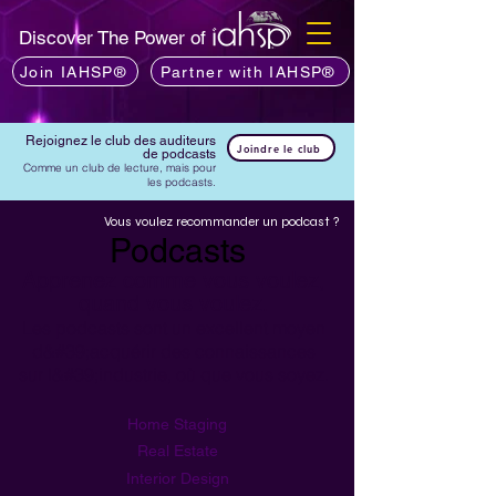
Discover The Power of
Join IAHSP®
Partner with IAHSP®
Rejoignez le club des auditeurs
Joindre le club
de podcasts
Comme un club de lecture, mais pour
les podcasts.
Vous voulez recommander un podcast ?
Podcasts
Apprenez comme vous voulez,
quand vous voulez.
Les podcasts sont un excellent moyen
d&#39;acquérir des connaissances
sur l&#39;industrie, où que vous soyez.
Home Staging
Real Estate
Interior Design