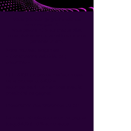
Vous pouvez gagner avec les
parrainages IAHSP
Nous payons 10 % sur chaque billet,
cours, événement ou achat lorsque vous
parrainez un ami.
Notre nouveau slogan est
« Construisons l&#39;IAHSP,
ensemble ».
Et il n&#39;y a pas de meilleur moyen
de le prouver qu&#39;en
récompensant nos membres avec la
possibilité de gagner.
Présentation des références IAHSP.
Le moyen simple pour vous de gagner
jusqu&#39;à 10 % sur chaque