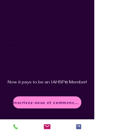
billet, événement, cours, conférence
ou achat effectué, lorsque vous
partagez votre lien d&#39;affiliation
avec vos collègues, amis et réseau.
Configurez simplement votre compte
d&#39;affilié et commencez à partager
votre lien de parrainage IAHSP pour
commencer à gagner.
Maintenant, c&#39;est payant
d&#39;être membre de l&#39;IAHSP !
Now it pays to be an IAHSP
Member!
®
Inscrivez-vous et commencez à gagner