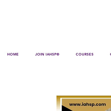
Disco
dedicated to su
HOME
JOIN IAHSP®
COURSES