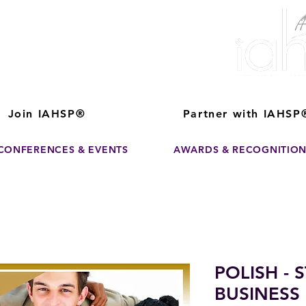
ver The Power of
pporting the growth and success of home staging, real estate, and de
professionals
Join IAHSP®
Partner with IAHSP
CONFERENCES & EVENTS
AWARDS & RECOGNITIO
POLISH - 
BUSINESS