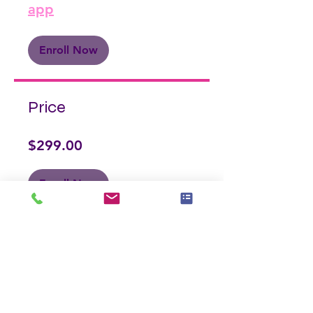
app
Enroll Now
Price
$299.00
Enroll Now
Share