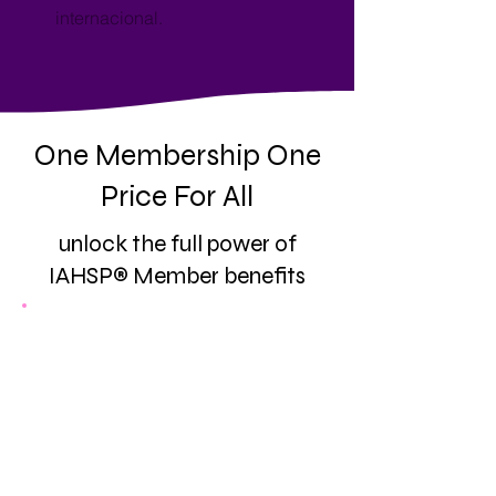
internacional.
One Membership One
Price For All
unlock the full power of
IAHSP® Member benefits
Inclusion in the “Find A Pro”
Directory
—A trusted source for
clients seeking qualified home
stagers, real estate professionals, and
designers. This visibility helps attract
new clients and build credibility in
your local market.