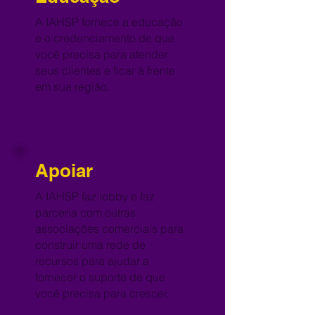
A IAHSP fornece a educação
e o credenciamento de que
você precisa para atender
seus clientes e ficar à frente
em sua região.
Apoiar
A IAHSP faz lobby e faz
parceria com outras
associações comerciais para
construir uma rede de
recursos para ajudar a
fornecer o suporte de que
você precisa para crescer.