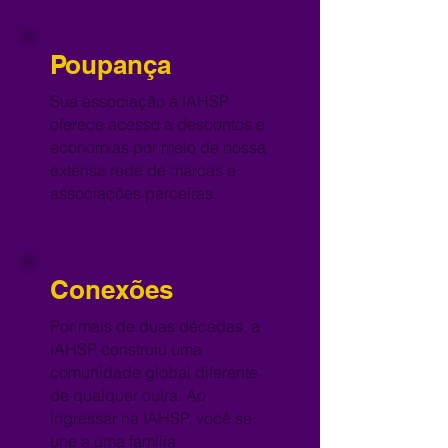
Poupança
Sua associação à IAHSP
oferece acesso a descontos e
economias por meio de nossa
extensa rede de marcas e
associações parceiras.
Conexões
Por mais de duas décadas, a
IAHSP construiu uma
comunidade global diferente
de qualquer outra. Ao
ingressar na IAHSP, você se
une a uma família