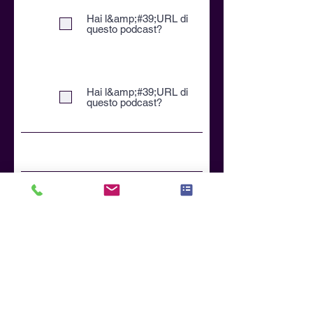
Hai l&amp;#39;URL di
questo podcast?
Hai l&amp;#39;URL di
questo podcast?
General Business Info
Multiple Choice Questions
When responding, please feel free
to Select all that apply to you and
your business needs.
Written Comments & Feedback
Please provide detailed
information to describe your