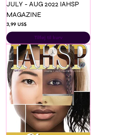
JULY - AUG 2022 IAHSP
MAGAZINE
Pris
3,99 US$
Tilføj til kurv