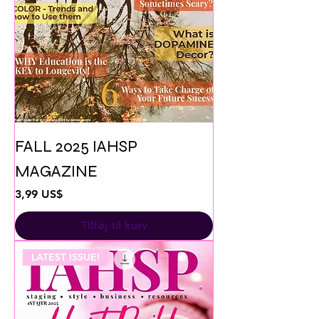
FALL 2025 IAHSP
MAGAZINE
Pris
3,99 US$
Tilføj til kurv
LATEST ISSUE!