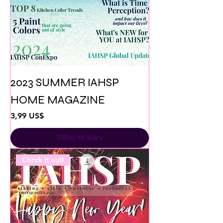
2023 SUMMER IAHSP
HOME MAGAZINE
Pris
3,99 US$
Tilføj til kurv
Check it out!