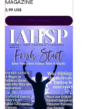
MAGAZINE
Pris
3,99 US$
Tilføj til kurv