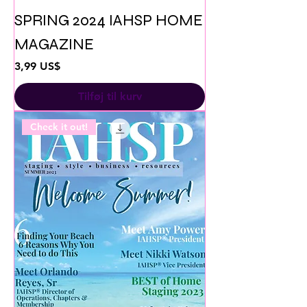
SPRING 2024 IAHSP HOME
MAGAZINE
Pris
3,99 US$
Tilføj til kurv
Check it out!