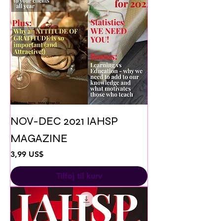
NOV-DEC 2021 IAHSP
MAGAZINE
Pris
3,99 US$
Tilføj til kurv