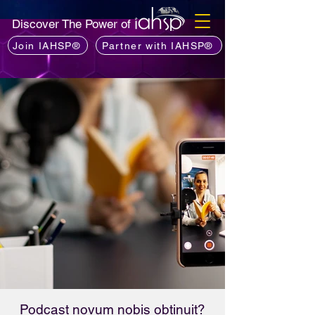
Discover The Power of
Join IAHSP®
Partner with IAHSP®
Podcast novum nobis obtinuit?