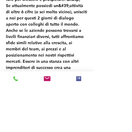
Se attualmente possiedi un&#39;attività 
di oltre 6 cifre (o sei molto vicino), unisciti 
a noi per questi 2 giorni di dialogo 
aperto con colleghi di tutto il mondo. 
Anche se le aziende possono trovarsi a 
livelli finanziari diversi, tutti affrontiamo 
sfide simili relative alla crescita, ai 
membri del team, ai prezzi e al 
posizionamento nei nostri rispettivi 
mercati. Essere in una stanza con altri 
imprenditori di successo crea una 
dinamica palpabile e ci consente di 
entrare in profondità e in modo reale in 
un ambiente molto favorevole in cui 
l&#39;obiettivo è AIUTARCI a vicenda a 
portare le nostre attività al livello 
successivo, qualunque cosa sia per te.
Esiste un gruppo per questo evento. Puoi
iscriverti dopo aver effettuato la
registrazione all'evento.