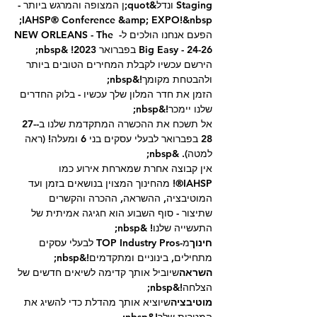
Staging ונדל&quot;ן המצופה והמרגש ביותר - 
IAHSP® Conference &amp; EXPO!&nbsp;
הפעם אנחנו הולכים ל- NEW ORLEANS - The 
Big Easy - 24-26 בפברואר 2023! &nbsp;
הירשם עכשיו לקבלת המחירים הטובים ביותר 
ולהבטחת מקומך!&nbsp;
הזמן את חדר המלון שלך עכשיו - בלוק החדרים 
שלנו יימכר!&nbsp;
אל תשכח את ההכשרה המתקדמת שלנו ב-27-
28 בפברואר לבעלי עסקים בני 6 ומעלה! (ראה 
למטה). &nbsp;
אין קבוצה אחרת שמארחת אירוע כמו 
IAHSP®! מהחינוך המצוין בנושאים בזמן ועד 
המוטיבציה, ההשראה, ההכרה והקשרים 
שתיצור - סוף השבוע הוא חגיגה אמיתית של 
התעשייה שלנו! &nbsp;
חינוך
מ-TOP Industry Pros לבעלי עסקים 
מתחילים, בינוניים ומתקדמים!&nbsp;
השראה
שיוביל אותך קדימה לשיאים חדשים של 
הצלחה!&nbsp;
מוטיבציה
שיוציא אותך מהדלת כדי להשיג את 