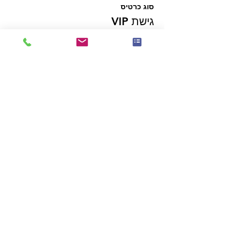
סוג כרטיס
גישת VIP
- גישה ראשונה למכירת מזומנים ומכירות של 
- ארוחת ערב פרטית של חברי VIP, דוברים 
ונותני חסות בלעדיים
מחיר
מ-‏235.00 ‏$ עד ‏750.00 ‏$
VIP Member
+ עמלת שירות על כרטיסים בסך ‏18.75 ‏$
Plus one (with VIP Mixer)
+ עמלת שירות על כרטיסים בסך ‏9.38 ‏$