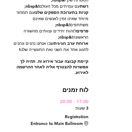
המטרות שלך!&nbsp;
רשת
עם עמיתים מכל העולם!&nbsp;
קניות בתערוכת הספקים שלנו
עם תמחור 
מיוחד שאינו זמין לאנשים שאינם 
משתתפים!&nbsp;
פרסים
לזהות יחידים וצוותים מהשורה 
הראשונה!&nbsp;
ארוחת ערב חגיגית
שבו אנחנו נהנים ונהנים 
לחגוג אחד את השני ואת התעשייה שלנו!
קיימת קבוצה עבור אירוע זה. תהיה לך
אפשרות להצטרף אליה לאחר ההרשמה
לאירוע.
לוח זמנים
17:00 - 20:00
3 שעות
Registration
Entrance to Main Ballroom