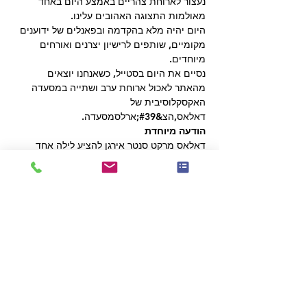
נעצור לארוחת צהריים באמצע היום באחד 
מאולמות התצוגה האהובים עלינו.
היום יהיה מלא בהקדמה ובפאנלים של ידוענים 
מקומיים, שותפים לרישיון יצרנים ואורחים 
מיוחדים.
נסיים את היום בסטייל, כשאנחנו יוצאים 
מהאתר לאכול ארוחת ערב ושתייה במסעדה 
האקסקלוסיבית של 
דאלאס,
הצ&#39;ארלס
מסעדה.
הודעה מיוחדת
דאלאס מרקט סנטר אירגן להציע לילה אחד 
חינם במלון היוקרה דאלאס,
הוורוויק מלרוז
, עבור 
20 החברים הראשונים ב- VIP Buying Tour 
הרשומים.
כל לילה נוסף זמין בתעריף של 184 דולר בלבד 
ללילה.
מבצע זה הוא כל הקודם זוכה ותוקפו יפוג עד 
7/12/2022
שירות הסעות זמין לאורחי המלון, מ/אל דאלאס 
מרקט סנטר.