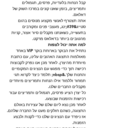
קבל הנחות בלעדיות, פרסים, תגמולים 
ותמריצים, בזמן שאנו קונים במרכז השוק של 
דאלאס.
אתה תצטרף לאנשי מקצוע מנוסים בהום 
סטייג&#39;ינג, מעצבי פנים ומקורבים 
בתעשייה, כשאנחנו מקבלים סיור אצור, קניות 
מהטובים ביותר בדאלאס מרקט.
למה אתה יכול לצפות
נתחיל את הבוקר בארוחת בוקר VIP באחד 
מאולמות התצוגה האהובים עלינו, עם כתובת 
מיוחדת מהיצרן. לאחר מכן אנו נפרק לקבוצות 
רכישה תוך כדי מפגש עם הנציגים המקומיים 
והחנות שלך.&nbsp; תלמד כיצד לקרוא תגי 
תמחור וללמוד אילו הנחות ותמריצים מיוחדים 
מקבלים החברים שלנו.
כל יצרן הציע פרסים, תגמולים ותמריצים עבור 
רכישות והזמנות שבוצעו.
לאחר מכן נצא ליום שלם של עצירות באולם 
התצוגה, כשהם חולקים מעט על החברה שלהם. 
אז ניפרד עם הנציגים שלנו כדי לקנות ולבצע 
הזמנות.