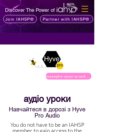
Discover The Power of
Join IAHSP®
Partner with IAHSP®
Отримуйте гроші за свій контент
аудіо уроки
Навчайтеся в дорозі з Hyve
Pro Audio
You do not have to be an IAHSP
member to gain access to the