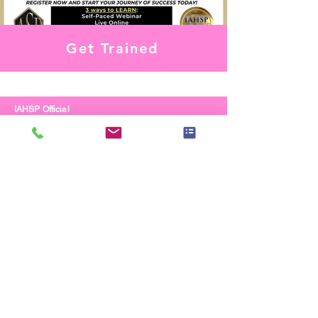
Get Trained
IAHSP Official
Shop Now