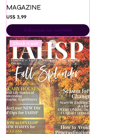
MAGAZINE
Preço
US$ 3,99
Adicionar ao carrinho
Check it out!