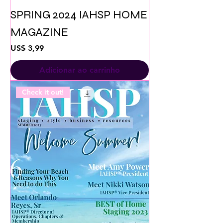
SPRING 2024 IAHSP HOME
MAGAZINE
Preço
US$ 3,99
Adicionar ao carrinho
Check it out!