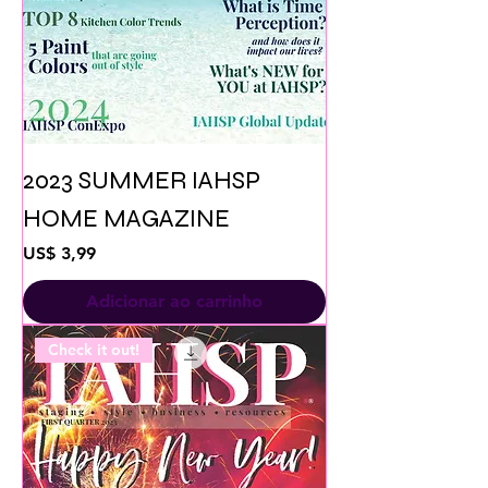
2023 SUMMER IAHSP
HOME MAGAZINE
Preço
US$ 3,99
Adicionar ao carrinho
Check it out!