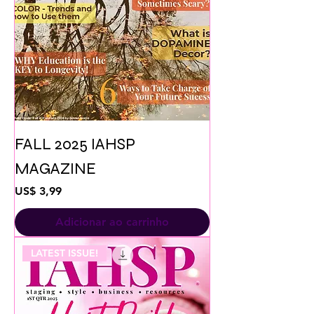
FALL 2025 IAHSP
MAGAZINE
Preço
US$ 3,99
Adicionar ao carrinho
LATEST ISSUE!