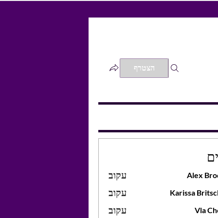
הצטרף
ם
עקוב
Alex Bro
עקוב
Karissa Brits
Karissa Br
עקוב
Vla Ch