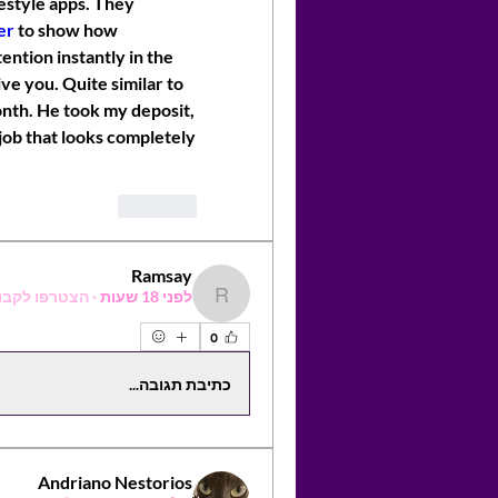
festyle apps. They 
er
 to show how 
ntion instantly in the 
e you. Quite similar to 
nth. He took my deposit, 
ob that looks completely 
לייק
Ramsay
לפני 18 שעות
·
הצטרפו לקבו
Ramsay
0
כתיבת תגובה...
Andriano Nestorios