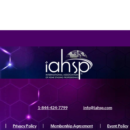
1-844-424-7799
info@iahsp.com
|
Privacy Policy
|
Membership Agreement
|
Event Policy