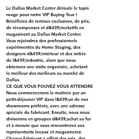
Le Dallas Market Center déroule le tapis 
rouge pour notre VIP Buying Tour !
Bénéficiez de remises exclusives, de prix, 
de récompenses et d&#39;incitatifs en 
magasinant au Dallas Market Center.
Vous rejoindrez des professionnels 
expérimentés du Home Staging, des 
designers d&#39;intérieur et des initiés 
de l&#39;industrie, alors que nous 
obtenons une visite organisée, achetant 
le meilleur des meilleurs au marché de 
Dallas.
CE QUE VOUS POUVEZ VOUS ATTENDRE
Nous commencerons la matinée par un 
petit-déjeuner VIP dans l&#39;un de nos 
showrooms préférés, avec une adresse 
spéciale du fabricant. Ensuite, nous nous 
diviserons en groupes d&#39;achat au fur 
et à mesure que vous rencontrerez vos 
représentants locaux et magasinerez.
Chaque fabricant a offert des prix, des 