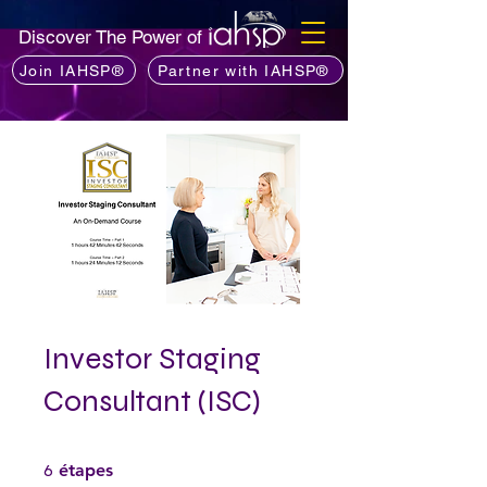
Discover The Power of
Join IAHSP®
Partner with IAHSP®
Investor Staging
Consultant (ISC)
6 étapes
6
étapes