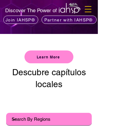
Discover The Power of
Join IAHSP®
Partner with IAHSP®
¿Te gustaría liderar un nuevo capítulo?
Learn More
Descubre capítulos
locales
La mejor manera de conectarse con
IAHSP es a través de su capítulo local.