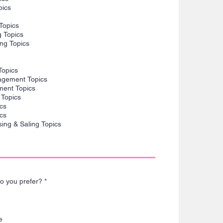
pics
Topics
g Topics
ing Topics
Topics
agement Topics
ment Topics
Topics
cs
cs
ing & Saling Topics
Α
o you prefer?
*
π
α
ι
τ
ε
e
ί