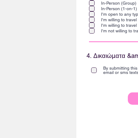
In-Person (Group)
In-Person (1-on-1)
I'm open to any ty
I'm willing to trave
I'm willing to trave
I'm not willing to tra
4. Δικαιώματα &am
By submitting thi
email or sms text