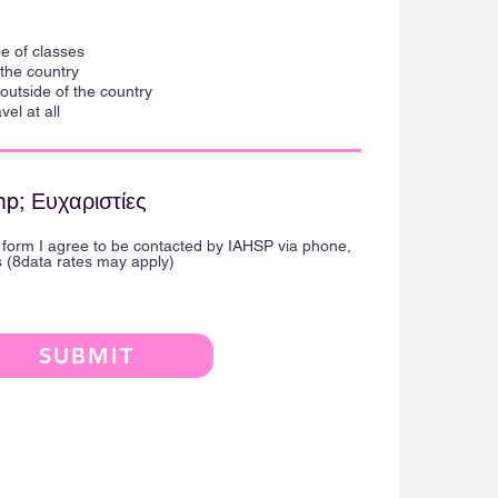
τ
α
ι
pe of classes
l the country
l outside of the country
vel at all
p; Ευχαριστίες
s form I agree to be contacted by IAHSP via phone,
s (8data rates may apply)
SUBMIT