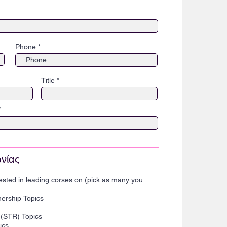
Phone
Title
ωνίας
rested in leading corses on (pick as many you
ership Topics
 (STR) Topics
ics