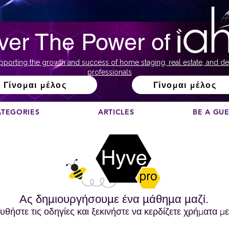
ver The Power of
pporting the growth and success of home staging, real estate, and de
professionals
Γίνομαι μέλος
Γίνομαι μέλος
ATEGORIES
ARTICLES
BE A GU
Ας δημιουργήσουμε ένα μάθημα μαζί.
ήστε τις οδηγίες και ξεκινήστε να κερδίζετε χρήματα με