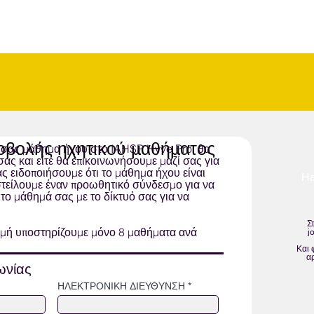
βολής ηχητικού μαθήματος
 σας μάθημα ήχου στο IAHSP Hyve Pro, θα
ας και είτε θα επικοινωνήσουμε μαζί σας για
σας ειδοποιήσουμε ότι το μάθημα ήχου είναι
Ha
είλουμε έναν προωθητικό σύνδεσμο για να
 το μάθημά σας με το δίκτυό σας για να
Σ
γμή υποστηρίζουμε μόνο 8 μαθήματα ανά
j
Και 
α
νωνίας
ΗΛΕΚΤΡΟΝΙΚΗ ΔΙΕΥΘΥΝΣΗ