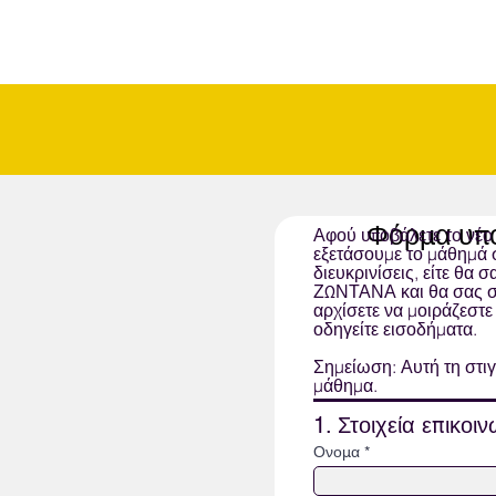
Φόρμα υπο
Αφού υποβάλετε το νέο
εξετάσουμε το μάθημά σ
διευκρινίσεις, είτε θα 
ΖΩΝΤΑΝΑ και θα σας στ
αρχίσετε να μοιράζεστε
οδηγείτε εισοδήματα.
Σημείωση: Αυτή τη στι
μάθημα.
1. Στοιχεία επικοι
Ονομα