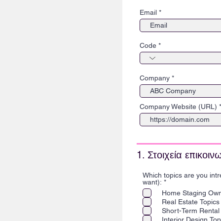
Email
Code
Company
Company Website (URL)
1. Στοιχεία επικοιν
Which topics are you int
Α
want):
*
π
Home Staging Own
α
Real Estate Topics
ι
τ
Short-Term Rental
ε
Interior Design Top