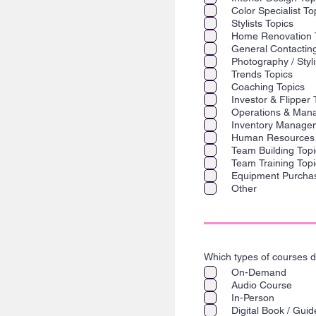
ί
Color Specialist To
τ
α
Stylists Topics
ι
Home Renovation 
General Contactin
Photography / Styl
Trends Topics
Coaching Topics
Investor & Flipper 
Operations & Man
Inventory Manage
Human Resources 
Team Building Topi
Team Training Topi
Equipment Purchas
Other
Which types of courses d
On-Demand
Audio Course
In-Person
Digital Book / Guid