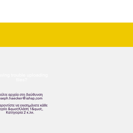
ving trouble uploading
files?
τείλτε αρχεία στη διεύθυνση
oseph.haecker@iahsp,com
φροντίστε να επισημάνετε κάθε
ρχείο &quot;Κλάση 1&quot;,
Κατηγορία 2 κ.λπ.