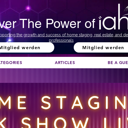
ver The Power of
pporting the growth and success of home staging, real estate, and de
professionals
Mitglied werden
Mitglied werden
ATEGORIES
ARTICLES
BE A GU