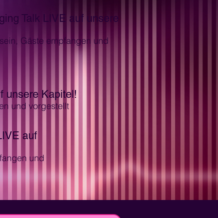
ing Talk LIVE auf unsere
r sein, Gäste empfangen und
 unsere Kapitel!
n und vorgestellt
LIVE auf
pfangen und