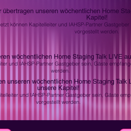
r übertragen unseren wöchentlichen Home Stag
Kapitel!
etzt können Kapitelleiter und IAHSP-Partner Gastgebe
vorgestellt werden.
ren wöchentlichen Home Staging Talk LIVE auf
eiter und IAHSP-Partner Gastgeber sein, Gäste empfange
werden.
en unseren wöchentlichen Home Staging Talk 
unsere Kapitel!
itelleiter und IAHSP-Partner Gastgeber sein, Gäste em
vorgestellt werden.