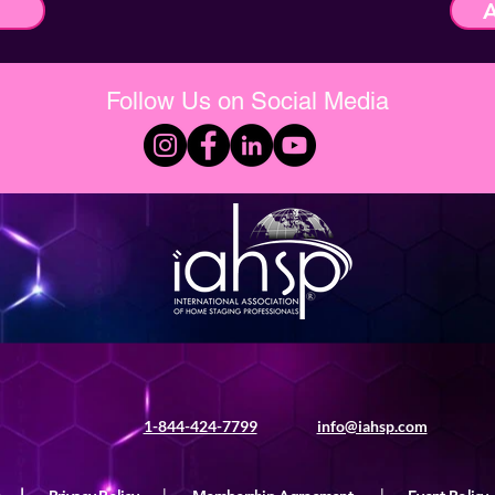
t
Follow Us on Social Media
1-844-424-7799
info@iahsp.com