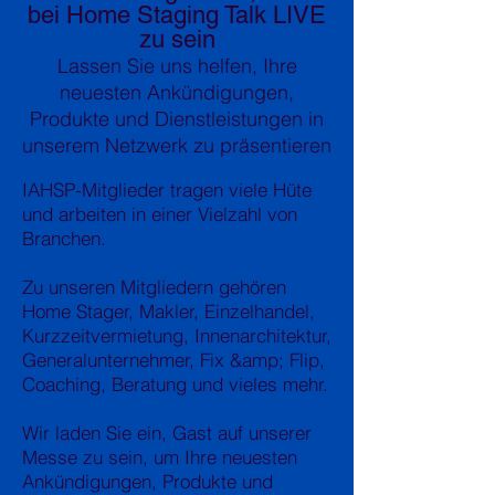
bei Home Staging Talk LIVE
zu sein
Lassen Sie uns helfen, Ihre
neuesten Ankündigungen,
Produkte und Dienstleistungen in
unserem Netzwerk zu präsentieren
IAHSP-Mitglieder tragen viele Hüte
und arbeiten in einer Vielzahl von
Branchen.
Zu unseren Mitgliedern gehören
Home Stager, Makler, Einzelhandel,
Kurzzeitvermietung, Innenarchitektur,
Generalunternehmer, Fix &amp; Flip,
Coaching, Beratung und vieles mehr.
Wir laden Sie ein, Gast auf unserer
Messe zu sein, um Ihre neuesten
Ankündigungen, Produkte und