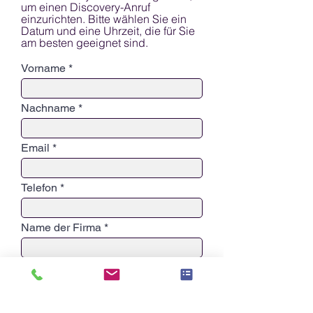
We also encourgae your guests to 
um einen Discovery-Anruf
einzurichten. Bitte wählen Sie ein
watch and comment when their 
Datum und eine Uhrzeit, die für Sie
episode airs.
am besten geeignet sind.
Vorname
Nachname
Email
Telefon
Name der Firma
Information required for the show
Intro Bio