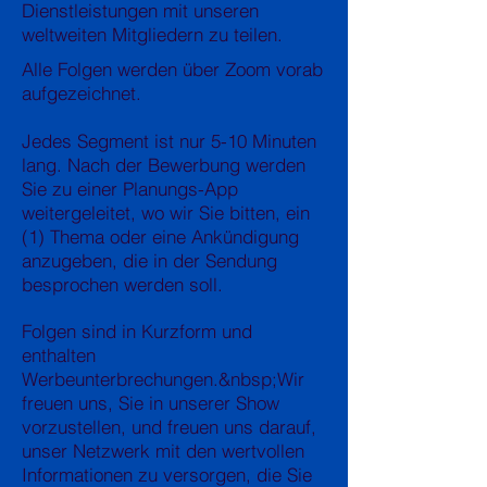
Dienstleistungen mit unseren
weltweiten Mitgliedern zu teilen.
Alle Folgen werden über Zoom vorab
aufgezeichnet.
Jedes Segment ist nur 5-10 Minuten
lang. Nach der Bewerbung werden
Sie zu einer Planungs-App
weitergeleitet, wo wir Sie bitten, ein
(1) Thema oder eine Ankündigung
anzugeben, die in der Sendung
besprochen werden soll.
Folgen sind in Kurzform und
enthalten
Werbeunterbrechungen.&nbsp;
Wir
freuen uns, Sie in unserer Show
vorzustellen, und freuen uns darauf,
unser Netzwerk mit den wertvollen
Informationen zu versorgen, die Sie