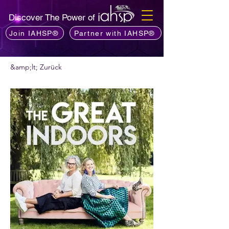
Discover The Power of
Join IAHSP®
Partner with IAHSP®
&amp;lt; Zurück
Möchten Sie einen Podcast empfehlen?