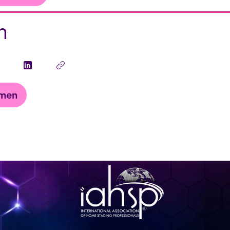
n
hmen