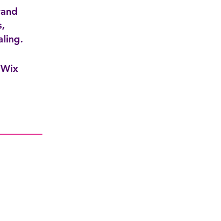
rand
s,
aling.
 Wix