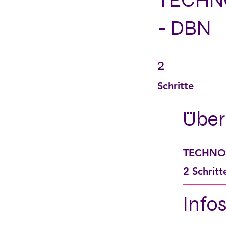
TECHNO
- DBN
2
2 Schritte
Schritte
Über
TECHNOv
.
2 Schritt
Info