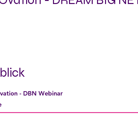
vation - DREAM BIG N
blick
ation - DBN Webinar
e
s