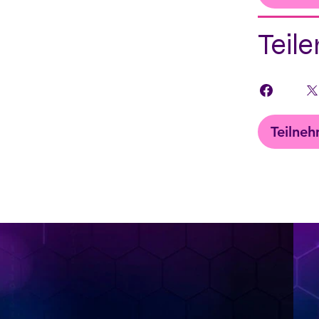
Teile
Teilne
< Back