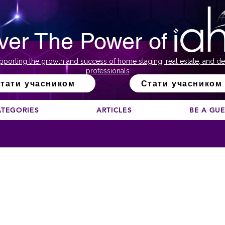
ver The Power of
pporting the growth and success of home staging, real estate, and de
professionals
тати учасником
Стати учасником
ATEGORIES
ARTICLES
BE A GU