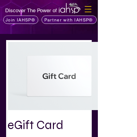
Discover The Power of
Join IAHSP®
Partner with IAHSP®
eGift Card