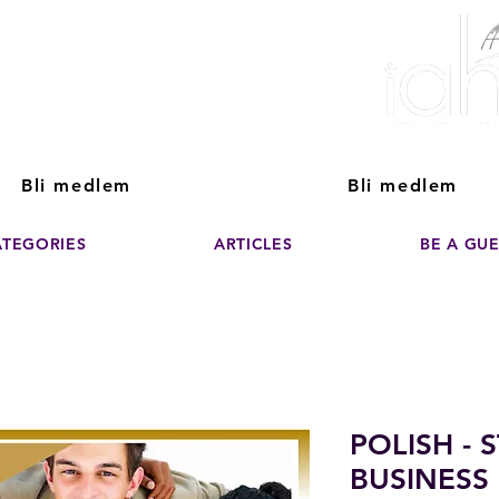
ver The Power of
pporting the growth and success of home staging, real estate, and de
professionals
Bli medlem
Bli medlem
ATEGORIES
ARTICLES
BE A GU
POLISH - 
BUSINESS