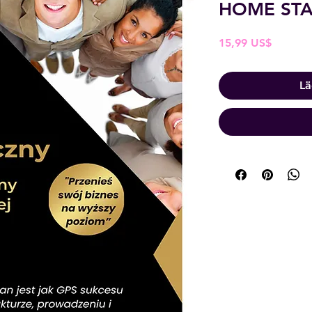
HOME STA
Pris
15,99 US$
Lä