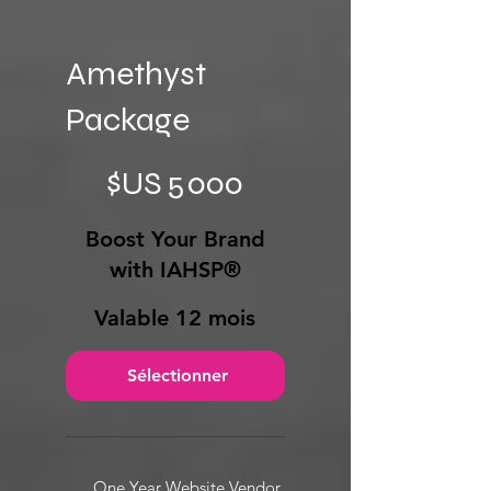
Amethyst
Package
5 000 $US
$US
5 000
Boost Your Brand
with IAHSP®
Valable 12 mois
Sélectionner
One Year Website Vendor