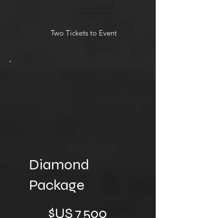
Two Tickets to Event
Diamond
Package
7 500 $US
$US
7 500