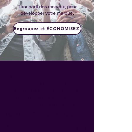
Tirer parti des réseaux, pour
développer votre marque.
Regroupez et ÉCONOMISEZ
Le monde est devenu
numérique, et nous aussi.
Découvrez le nouveau IAHSP •
Publicité numérique, pour une
communauté connectée à
l&#39;échelle mondiale.
L&#39;IAHSP a plus de 23 ans.
Alors pour fêter ça, on relooke notre