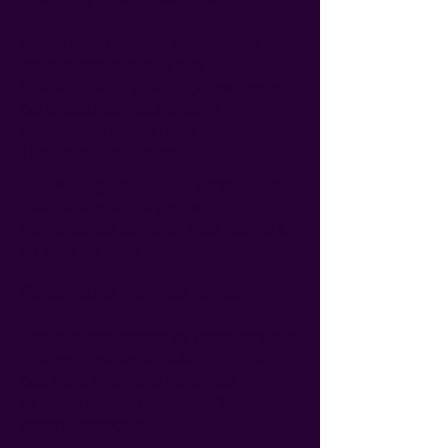
Avec notre nouvelle plate-forme,
nous avons déployé des
fonctionnalités plus engageantes et
partageables, pour aider à
maximiser ce que nous appelons, «
Tirer parti des réseaux ».
Il s&#39;agit d&#39;un simple effet
multiplicateur, qui permet à nos
membres de partager plus souvent,
au sein de leurs réseaux.
C&#39;est là que vous entrez.
Lorsque nos membres partagent des
articles, des liens d&#39;affiliation,
des liens promotionnels, des
fonctionnalités, etc., ils font leur
propre promotion.