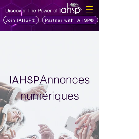
Discover The Power of
Join IAHSP®
Partner with IAHSP®
Annonces
IAHSP
numériques