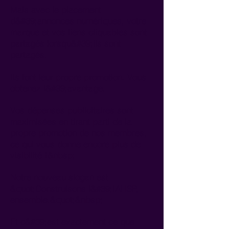
Mais avec le placement
d&#39;annonces numériques, votre
marque et vos liens cliquables sont
partagés lorsqu&#39;ils sont
partagés.
Ils font leur propre promotion. Vous
obtenez l&#39;avantage.
Vos dépenses publicitaires sont
maximisées en tirant parti de la
propre promotion de nos membres,
ce qui vous donne encore plus de
visibilité !&nbsp;
Notre nouveau slogan est
&quot;Construisons l&#39;IAHSP,
ensemble.&quot;&nbsp;
Et c&#39;est exactement ce que