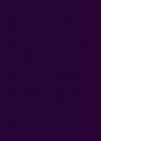
plateforme !
Avec le nouvel IAHSP, nous nous
concentrons sur la communauté,
construisons des chapitres plus
connectés et tirons parti de notre
croissance en offrant aux marques la
possibilité de se présenter devant
nos membres mondiaux grâce à la
publicité numérique,
C&#39;est vrai. Publicité numérique,
Nos membres sont internationaux et
comprennent des propriétaires
d&#39;entreprises et des équipes de
Home Staging, Immobilier, Design
d&#39;intérieur, Locations à court
terme, Vente au détail, Décoration,
Conseil, Remodelage de la maison,
Coaching et bien plus encore...