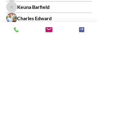
Keuna Barfield
Keuna Barfield
Charles Edward
Sylvia Don Carlos
Gabi Izquierdo
Gabi Izquierdo
lindabobski.kc
Jennifer Miller
Anita Bassi
Serene Staging
Serene Staging
jennie0049
lenajohnsonre@gmail.com
lenajohnsonre@gmail.com