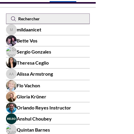
mildaanicet
mildaanicet
Bette Vos
Sergio Gonzales
Theresa Ceglio
Alissa Armstrong
Alissa Armstrong
Flo Vachon
Gloria Krüner
Orlando Reyes Instructor
Anshul Choubey
Quintan Barnes