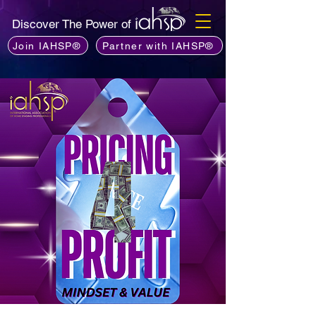
Discover The Power of
Join IAHSP®
Partner with IAHSP®