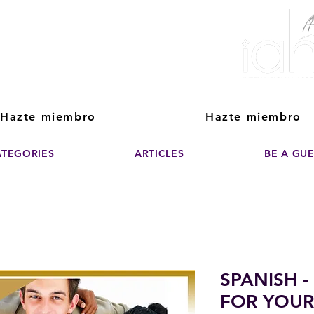
ver The Power of
pporting the growth and success of home staging, real estate, and de
professionals
Hazte miembro
Hazte miembro
ATEGORIES
ARTICLES
BE A GU
SPANISH -
FOR YOUR