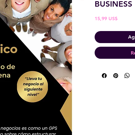
BUSINESS
Precio
15,99 US$
Agr
R