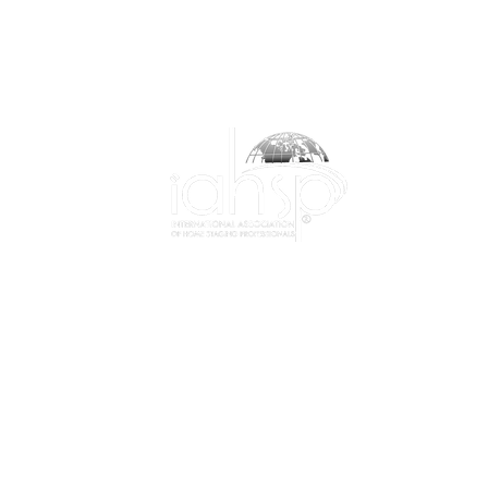
1-844-424-7799
info@iahsp.com
|
Privacy Policy
|
Membership Agreement
|
Event Policy