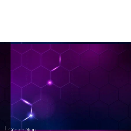
|
Código ético