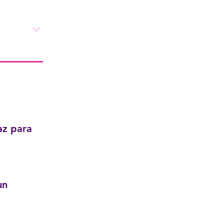
az para
un