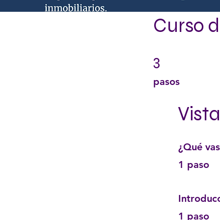
Curso d
3
3 pasos
pasos
Vist
¿Qué vas
.
1 paso
Introduc
.
1 paso