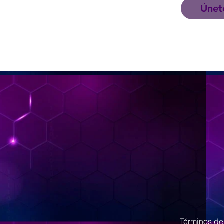
Únet
< Back
Términos de