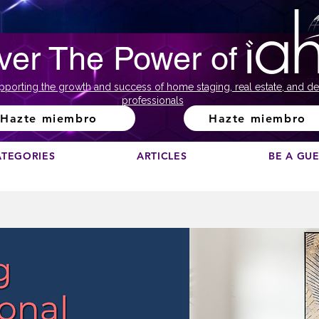
ver The Power of
pporting the growth and success of home staging, real estate, and de
professionals
Hazte miembro
Hazte miembro
ATEGORIES
ARTICLES
BE A GU