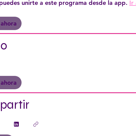
puedes unirte a este programa desde la app.
Ir
 ahora
io
 ahora
artir