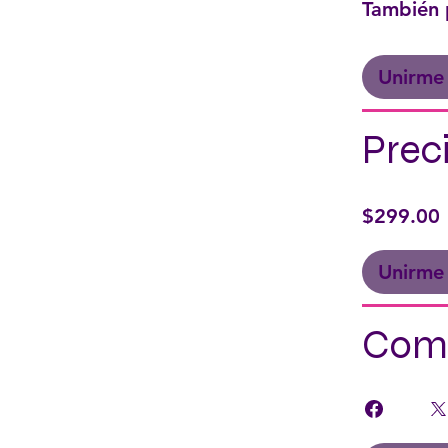
También 
Unirme
Prec
$299.00
Unirme
Comp