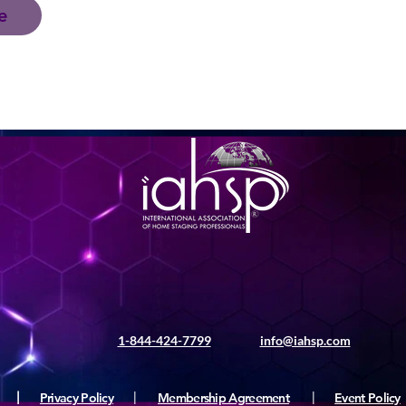
e
1-844-424-7799
info@iahsp.com
|
Privacy Policy
|
Membership Agreement
|
Event Policy