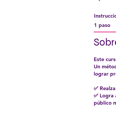
Instrucc
.
1 paso
Sobr
Este curs
Un métod
lograr pr
✅ Realza 
✅ Logra 
público 