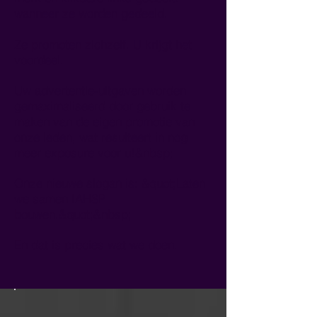
wanneer ze worden gedeeld.
Ze promoten zichzelf. U krijgt het
voordeel.
Uw advertentie-uitgaven worden
gemaximaliseerd door gebruik te
maken van de eigen promotie van
onze leden, wat resulteert in nog
meer exposure voor u!&nbsp;
Onze nieuwe slogan is: &quot;Laten
we samen IAHSP
bouwen.&quot;&nbsp;
En dat is precies wat we doen.