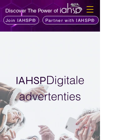
Discover The Power of
Join IAHSP®
Partner with IAHSP®
Digitale
IAHSP
advertenties