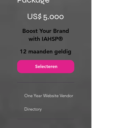
US$ 5.000
US$
5.000
Boost Your Brand
with IAHSP®
12 maanden geldig
Selecteren
One Year Website Vendor
Directory