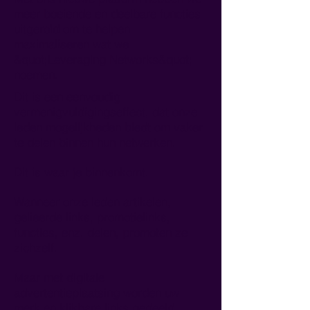
meer boeiende en deelbare functies
uitgerold om te helpen
maximaliseren wat we
&quot;Leveraging Networks&quot;
noemen.
Dit is een eenvoudig
vermenigvuldigingseffect, dat onze
leden mogelijkheden biedt om vaker
te delen binnen hun netwerken.
Dit is waar je binnenkomt.
Wanneer onze leden artikelen,
gelieerde links, promotielinks,
functies, enz. delen, promoten ze
zichzelf.
Maar met digitale
advertentieplaatsing worden uw
merk en klikbare links gedeeld