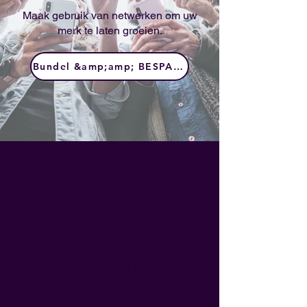
Maak gebruik van netwerken om uw
merk te laten groeien.
Bundel &amp;amp; BESPAAR
De wereld is digitaal
geworden, en wij ook.
Maak kennis met de nieuwe
IAHSP • Digitale reclame, voor
een wereldwijd verbonden
gemeenschap.
IAHSP is ouder dan 23 jaar.
Om dat te vieren, geven we ons