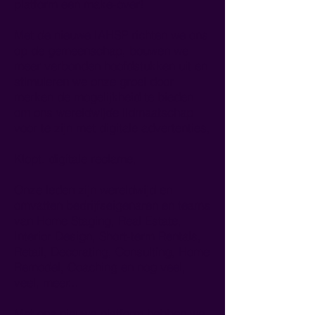
platform een make-over!
Met de nieuwe IAHSP richten we ons
op de gemeenschap, bouwen we
meer verbonden hoofdstukken uit en
stimuleren we onze groei door
merken de mogelijkheid te bieden
om ons wereldwijde lidmaatschap
voor te zijn met digitale advertenties,
Klopt. digitale reclame,
Onze leden zijn wereldwijd en
omvatten bedrijfseigenaren en teams
van Home Staging, Real Estate,
Interior Design, Short-term Rentals,
Retail, Decorating, Consulting, Home
Remodel, Coaching en nog veel,
veel, meer...
Met ons nieuwe platform hebben we