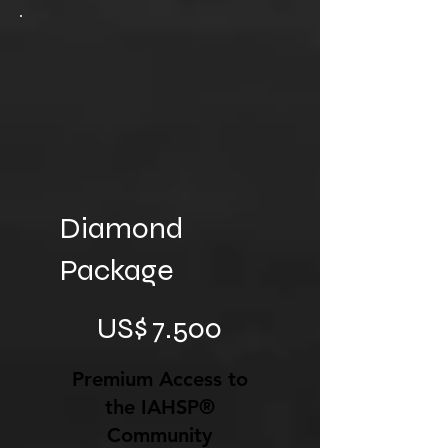
Diamond
Package
US$ 7.500
US$
7.500
Premium Access to
the IAHSP®
Community