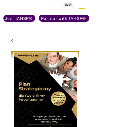
Discover The Power of
Join IAHSP®
Partner with IAHSP®