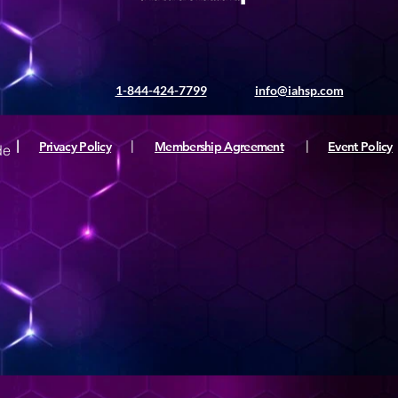
1-844-424-7799
info@iahsp.com
|
Privacy Policy
|
Membership Agreement
|
Event Policy
de