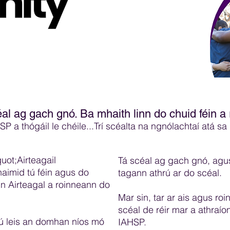
al ag gach gnó. Ba mhaith linn do chuid féin a 
 a thógáil le chéile...Trí scéalta na ngnólachtaí atá sa
uot;Airteagail
Tá scéal ag gach gnó, agus 
aimid tú féin agus do
tagann athrú ar do scéal.
n Airteagal a roinneann do
.
Mar sin, tar ar ais agus ro
scéal de réir mar a athraíon
hrú leis an domhan níos mó
IAHSP.