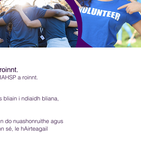
roinnt.
 IAHSP a roinnt.
bliain i ndiaidh bliana,
inn do nuashonruithe agus
n sé, le hAirteagail