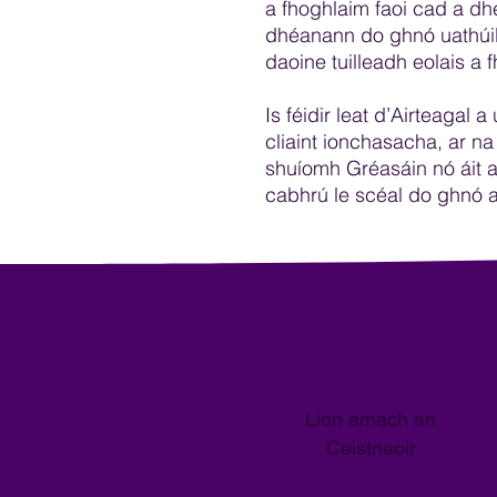
a fhoghlaim faoi cad a dh
dhéanann do ghnó uathúil 
daoine tuilleadh eolais a fh
Is féidir leat d’Airteagal a
cliaint ionchasacha, ar na
shuíomh Gréasáin nó áit ar
cabhrú le scéal do ghnó a
Líon amach an
Ceistneoir