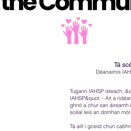
Tá scé
Déanaimis IAHSP
Tugann IAHSP isteach, &q
IAHSP&quot; - Áit a ndéan
ghnó a chur san áireamh i
scéal leis an domhan mór
Tá ailt i gceist chun cab