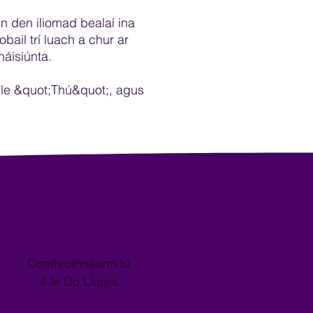
n den iliomad bealaí ina
bail trí luach a chur ar
náisiúnta.
 le &quot;Thú&quot;, agus
Comhroinneann tú
é le Do Líonra