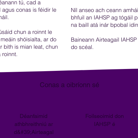
éanann tú, cad a
agus conas is féidir le
Níl anseo ach ceann amhái
áil.
bhfuil an IAHSP ag tógáil po
na baill atá inár bpobal idir
 úsáid chun a roinnt le
 meáin shóisialta, ar do
Baineann Airteagail IAHSP
 bith is mian leat, chun
do scéal.
 roinnt.
Conas a oibríonn sé
Déanfaimid
Foilseoimid don
athbhreithniú ar
IAHSP é
d&#39;Airteagal