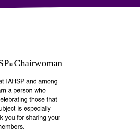
SP
Chairwoman
®
e at IAHSP and among
 am a person who
celebrating those that
ubject is especially
k you for sharing your
members.