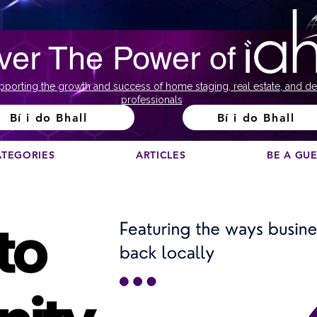
ver The Power of
pporting the growth and success of home staging, real estate, and de
professionals
Bí i do Bhall
Bí i do Bhall
ATEGORIES
ARTICLES
BE A GU