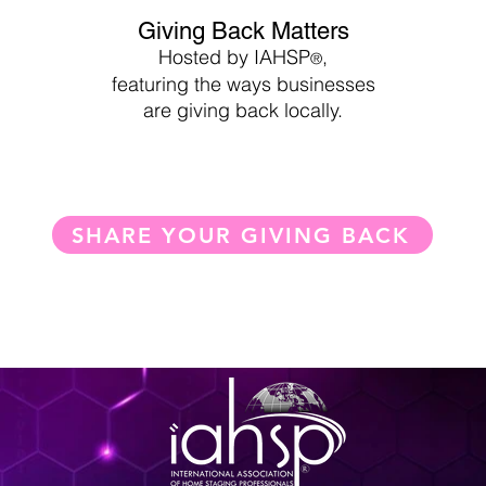
Giving Back Matters
Hosted by IAHSP
,
®
featuring the
ways businesses
are giving back locally
.
SHARE YOUR GIVING BACK