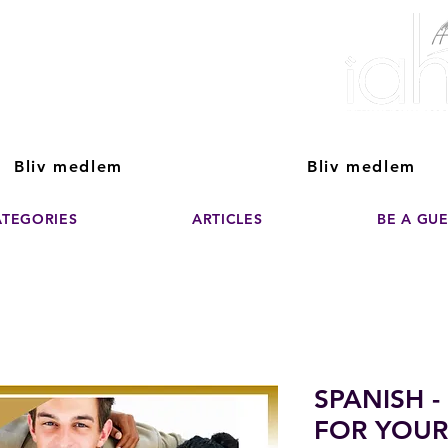
ver The Power of
pporting the growth and success of home staging, real estate, and de
professionals
Bliv medlem
Bliv medlem
ATEGORIES
ARTICLES
BE A GU
SPANISH -
FOR YOUR