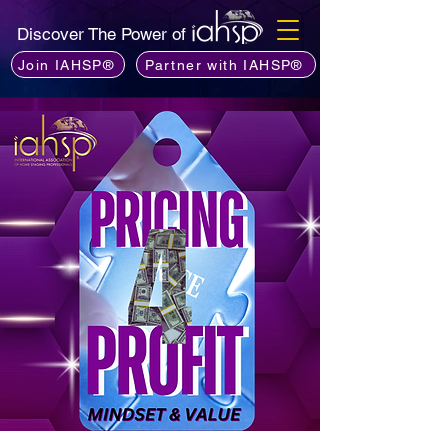
Discover The Power of
Join IAHSP®
Partner with IAHSP®